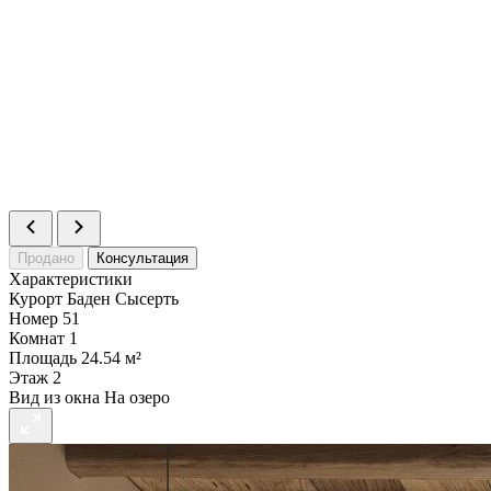
Комнат
1
Площадь
23.73 м²
Статус
Продано
Номер
51
Комнат
1
Площадь
24.54 м²
Статус
Продано
Номер
52
Комнат
1
Площадь
32.85 м²
Статус
Продано
Продано
Консультация
Характеристики
Курорт
Баден Сысерть
Номер
51
Комнат
1
Площадь
24.54 м²
Этаж
2
Вид из окна
На озеро