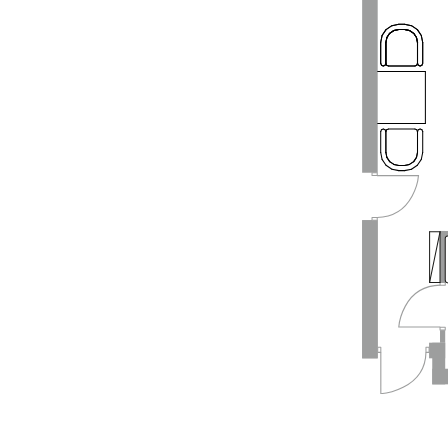
Номер
201
Комнат
2
Площадь
31.3 м²
Статус
Продано
Номер
202
Комнат
2
Площадь
31.8 м²