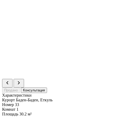
Статус
Продано
Номер
41
Комнат
1
Площадь
40.4 м²
Статус
Продано
Номер
42
Комнат
1
Площадь
38.8 м²
Статус
Продано
Номер
43
Комнат
1
Площадь
41.3 м²
Статус
Продано
Номер
44
Комнат
1
Площадь
39.1 м²
Статус
Продано
Продано
Консультация
Характеристики
Курорт
Баден-Баден, Еткуль
Номер
33
Комнат
1
Площадь
30.2 м²