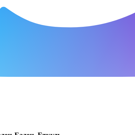
ен-Баден, Еткуль