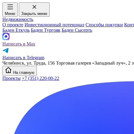
Меню
Закрыть меню
Недвижимость
О проекте
Инвестиционный потенциал
Способы покупки
Кон
Баден Еткуль
Баден Тургояк
Баден Сысерть
Написать в Max
Написать в Telegram
Челябинск, ул. Труда, 156 Торговая галерея «Западный луч», 2 э
На главную
Проекты
+7 (351) 220-00-22