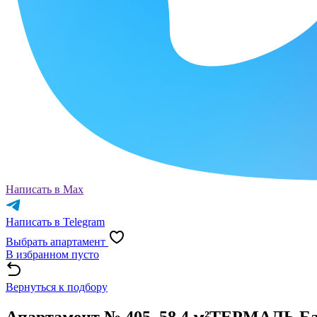
Написать в Max
Написать в Telegram
Выбрать апартамент
В избранном пусто
Вернуться к подбору
Апартамент № 405, 58.4 м²
ТЕРМАЛЬ Бад