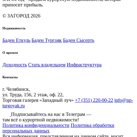
приносит прибыль.
© ЗАГОРОД 2026
Недвижимость
Баден Еткуль
Баден Тургояк
Баден Сысерть
О проекте
Доходность
Стать владельцем
Инфраструктура
Контакты
г. Челябинск,
ул. Труда, 156, 2 этаж, оф. 22,
Торговая галерея «Западный луч»
+7 (351) 220-00-22
info@np-
turgoyak.ru
Подписывайтесь на нас в Телеграм —
там всё о курортной недвижимости!
Политика конфиденциальности
Политика обработки
персональных данных
Вся информация, представленная на данном сайте, носит