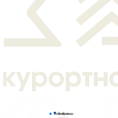
Планировка
План
Генплан
этажа