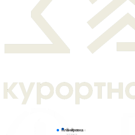
Планировка
План
Генплан
этажа