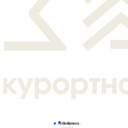
Планировка
План
Генплан
этажа