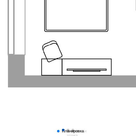
Планировка
План
Генплан
этажа