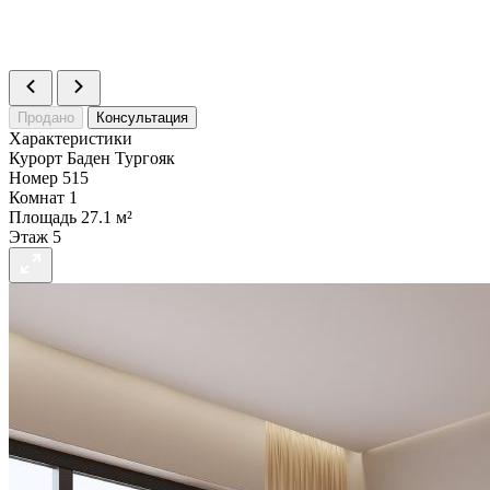
Номер
555
Комнат
1
Площадь
24 м²
Статус
Продано
Продано
Консультация
Характеристики
Курорт
Баден Тургояк
Номер
515
Комнат
1
Площадь
27.1 м²
Этаж
5