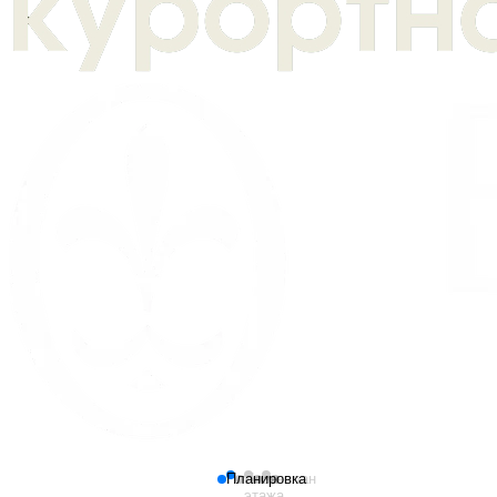
Планировка
План
Генплан
этажа