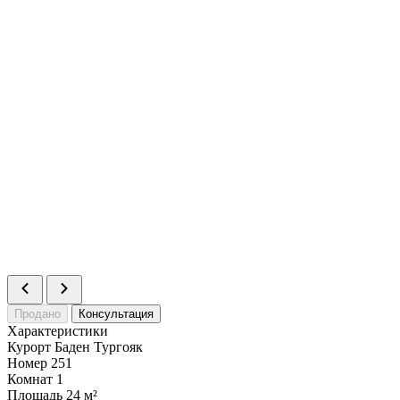
Статус
Продано
Номер
252
Комнат
1
Площадь
27.5 м²
Статус
Продано
Номер
253
Комнат
1
Площадь
27.5 м²
Статус
Продано
Номер
254
Комнат
1
Площадь
24 м²
Статус
Продано
Номер
255
Комнат
1
Площадь
24 м²
Статус
Продано
Продано
Консультация
Характеристики
Курорт
Баден Тургояк
Номер
251
Комнат
1
Площадь
24 м²