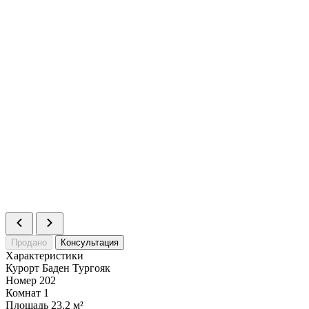
Статус
Продано
Номер
252
Комнат
1
Площадь
27.5 м²
Статус
Продано
Номер
253
Комнат
1
Площадь
27.5 м²
Статус
Продано
Номер
254
Комнат
1
Площадь
24 м²
Статус
Продано
Номер
255
Комнат
1
Площадь
24 м²
Статус
Продано
Продано
Консультация
Характеристики
Курорт
Баден Тургояк
Номер
202
Комнат
1
Площадь
23.2 м²