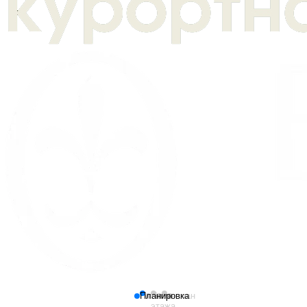
Планировка
План
Генплан
этажа