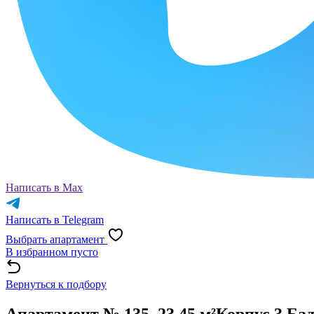
Написать в Max
Написать в Telegram
Выбрать апартамент
В избранном пусто
Вернуться к подбору
Апартамент № 135, 23.45 м²
Корпус 3 Ба