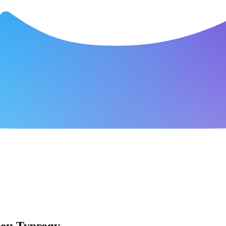
ден Тургояк