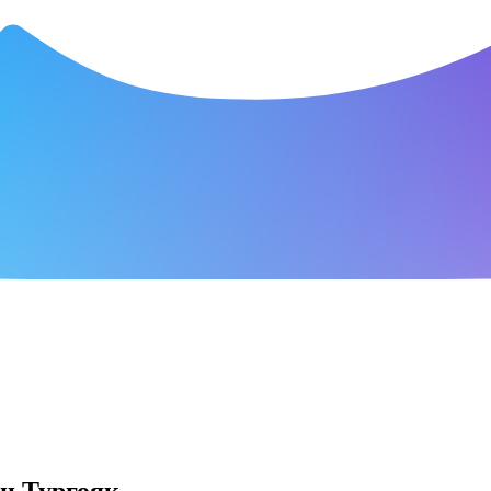
ен Тургояк