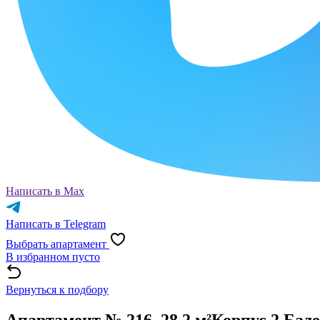
Написать в Max
Написать в Telegram
Выбрать апартамент
В избранном пусто
Вернуться к подбору
Апартамент № 216, 28.2 м²
Корпус 2 Бад