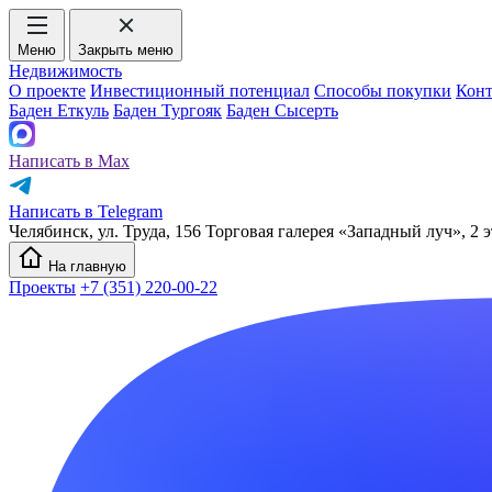
Меню
Закрыть меню
Недвижимость
О проекте
Инвестиционный потенциал
Способы покупки
Кон
Баден Еткуль
Баден Тургояк
Баден Сысерть
Написать в Max
Написать в Telegram
Челябинск, ул. Труда, 156 Торговая галерея «Западный луч», 2 э
На главную
Проекты
+7 (351) 220-00-22