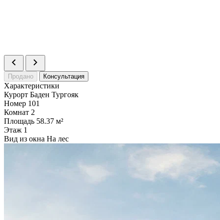
Статус
Забронировано
Номер
118
Комнат
2
Площадь
54.69 м²
Цена
21 876 000 ₽
Статус
В продаже
Продано
Консультация
Характеристики
Курорт
Баден Тургояк
Номер
101
Комнат
2
Площадь
58.37 м²
Этаж
1
Вид из окна
На лес