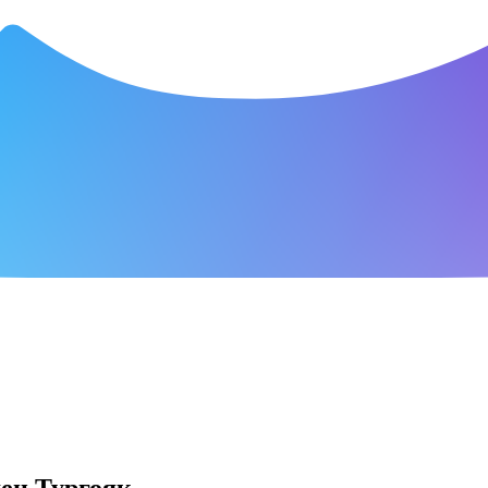
ден Тургояк