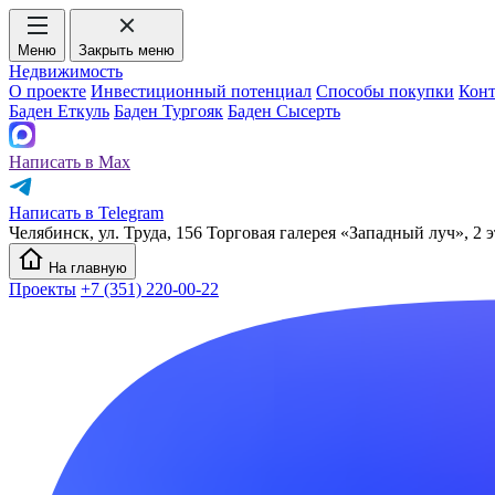
Меню
Закрыть меню
Недвижимость
О проекте
Инвестиционный потенциал
Способы покупки
Кон
Баден Еткуль
Баден Тургояк
Баден Сысерть
Написать в Max
Написать в Telegram
Челябинск, ул. Труда, 156 Торговая галерея «Западный луч», 2 э
На главную
Проекты
+7 (351) 220-00-22