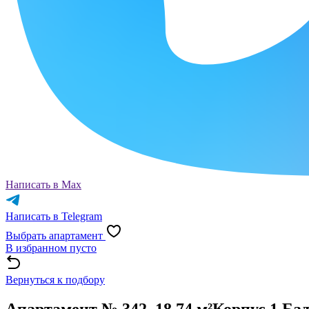
Написать в Max
Написать в Telegram
Выбрать апартамент
В избранном пусто
Вернуться к подбору
Апартамент № 342, 18.74 м²
Корпус 1 Ба